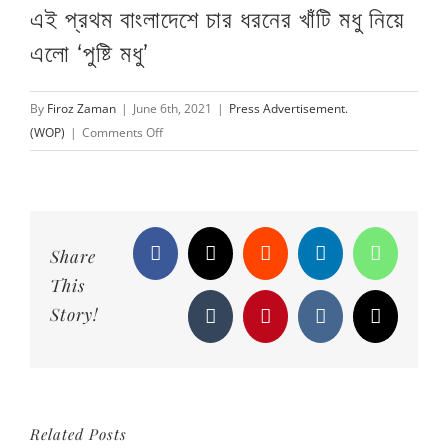
এই প্রথম বাংলাদেশে চার ধরনের খাঁটি মধু নিয়ে
Larger
Image
এলো ‘পুষ্টি মধু’
By
Firoz Zaman
|
June 6th, 2021
|
Press Advertisement.
on
(WOP)
|
Comments Off
এই
প্রথম
বাংলাদেশে
চার
ধরনের
Share
Facebook
X
Reddit
LinkedIn
WhatsAp
খাঁটি
This
মধু
Story!
Tumblr
Pinterest
Vk
Email
নিয়ে
এলো
‘পুষ্টি
মধু’
Related Posts