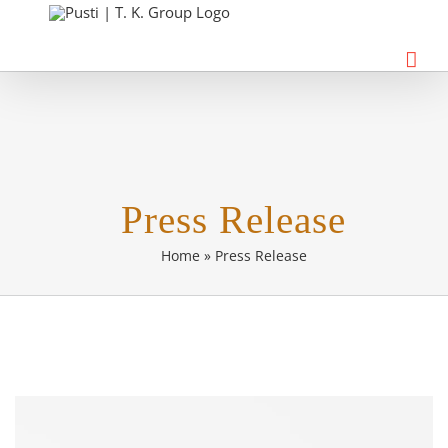
Skip
to
content
Press Release
Home
»
Press Release