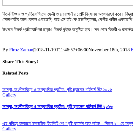
বিতর্ক উৎসব ও প্রতিযোগিতায় ফেনী ও নোয়াখালীর ১৩টি বিদ্যালয় অংশগ্রহণ করে। বিদ্যালয়গ
সোনাগাজীর আল হেলাল একাডেমি, আর এম হাট কে উচ্চবিদ্যালয়, ফেনীর শাহীন একাডেমি স্কুল 
উৎসবে বিতর্ক প্রতিযোগিতা ছাড়াও বিতর্ক কুইজ অনুষ্ঠিত হবে। সব শেষে বিজয়ী ও রানার
By
Firoz Zaman
|
2018-11-19T11:46:57+06:00
November 18th, 2018
|
E
Share This Story!
Facebook
X
Reddit
LinkedIn
WhatsApp
Tumblr
Pinterest
Vk
Email
Related Posts
আস্থা, অংশীদারিত্ব ও অগ্রগতির প্রতীক: পুষ্টি চ্যানেল পার্টনার্স মিট ২০২৬
Gallery
আস্থা, অংশীদারিত্ব ও অগ্রগতির প্রতীক: পুষ্টি চ্যানেল পার্টনার্স মিট ২০২৬
এই পবিত্র রমজানে ইসলামিক রিয়ালিটি শো “পুষ্টি ভার্সেস অফ লাইট – সিজন ২” এর আনুষ
Gallery