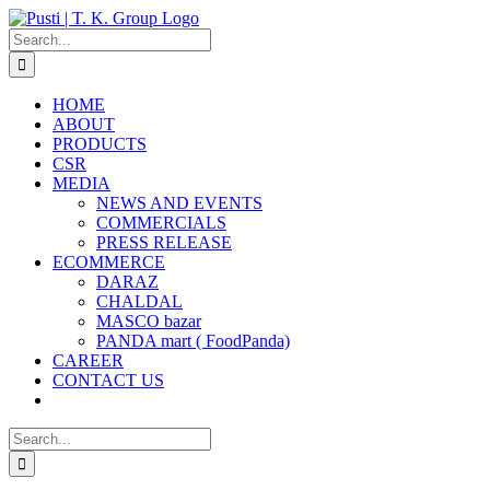
Skip
to
Search
content
for:
HOME
ABOUT
PRODUCTS
CSR
MEDIA
NEWS AND EVENTS
COMMERCIALS
PRESS RELEASE
ECOMMERCE
DARAZ
CHALDAL
MASCO bazar
PANDA mart ( FoodPanda)
CAREER
CONTACT US
Search
for: