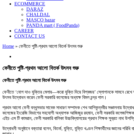
ECOMMERCE
DARAZ
CHALDAL
MASCO bazar
PANDA mart ( FoodPanda)
CAREER
CONTACT US
Home
»
ফেনীতে পুষ্টি-প্রথম আলো বিতর্ক উৎসব শুরু
View
Larger
Image
ফেনীতে পুষ্টি-প্রথম আলো বিতর্ক উৎসব শুরু
ফেনীতে পুষ্টি-প্রথম আলো বিতর্ক উৎসব শুরু
ফেনীতে ‘যোগ দাও যুক্তির মেলায়—করো যুক্তি দিয়ে বিশ্বজয়’ স্লোগানকে সামনে রেখে আ
উৎসব উদ্বোধন করেন ফেনী সরকারি কলেজের অধ্যক্ষ বিমল চন্দ্র পাল।
প্রথম আলো ফেনী বন্ধুসভার সাবেক সাধারণ সম্পাদক শেখ আশিকুন্নবীর সঞ্চালনায় উদ্বোধ
কলেজের ইংরেজি বিভাগের সহযোগী অধ্যাপক আজিজুর রহমান, ফেনী সরকারি কলেজশিক্ষক পরি
এইচ এস টি কামরান, ফেনী সরকারি বালিকা উচ্চবিদ্যালয়ের প্রধান শিক্ষক সুব্রত নাথ উপ
উদ্বোধনী অনুষ্ঠানে বক্তারা বলেন, বিতর্ক, যুক্তি, যুক্তি খণ্ডন শিক্ষার্থীদের জ্ঞান
জানান।