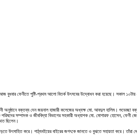
জ বুধবার ফেনীতে পুষ্টি-প্রথম আলো বিতর্ক উৎসবের উদ্বোধন করা হয়েছে। সকাল ১০টায় ফেন
নী অনুষ্ঠানে বক্তব্য দেন জয়নাল হাজারী কলেজের অধ্যক্ষ মো. আবদুল হালিম। শুভেচ্ছা বক
ষদের সম্পাদক ও জীববিদ্যা বিভাগের সহকারী অধ্যাপক মো. মোশারফ হোসেন, ফেনী জেলা সংস
স্থিত ছিলেন।
ের পরিধি বাড়তে উৎসাহিত করে। পাঠ্যবইয়ের বাইরের জগৎকে জানতে ও বুঝতে সহায়তা করে। তাঁরা 