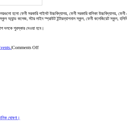
ুলো হলো ফেনী সরকারি পাইলট উচ্চবিদ্যালয়, ফেনী সরকারি বালিকা উচ্চবিদ্যালয়, ফেনী সেন্ট
অ্যান্ড কলেজ, স্টার লাইন স্প্রাউট ইন্টারন্যাশনাল স্কুল, ফেনী কলেজিয়েট স্কুল, হলিক্র
্সআপ দলকে পুরস্কার দেওয়া হবে।
on
vents.
|
Comments Off
ফেনীতে
পুষ্টি-
প্রথম
আলো
বিতর্ক
উৎসব
শুরু
্ঠানিক ঘোষণা।