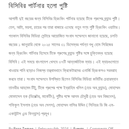
বিসিবির পার্টনার হলো পুষ্টি
Larger
Image
আগামী দুই বছরের জন্য বিসিবির ড্রিংকিং পার্টনার হয়েছে টিকে গ্রুপের ব্র্যান্ড পুষ্টি।
তেল, আটা, ময়দা, চায়ের পর তারা বাজারে এনেছে নতুন পণ্য পুষ্টি ড্রিংকিং ওয়াটার।
গতকাল বিসিবির মিডিয়া সেন্টারে আয়োজিত সংবাদ সম্মেলনে জানানো হয়েছে, চলতি
বছরের ১ জানুয়ারি থেকে ২০২৫ সালের ৩১ ডিসেম্বর পর্যন্ত শুধু হোম সিরিজের
জন্য ড্রিংকিং পার্টনার হিসেবে টিকে গ্রুপের ব্র্যান্ড পুষ্টির সঙ্গে চুক্তিবদ্ধ হয়েছে
বিসিবি। এই সময়ে বাংলাদেশ খেলবে ৩৭টি আন্তর্জাতিক ম্যাচ। এই ম্যাচগুলোতে
খাওয়ার পানি ছাড়াও নিজস্ব তত্ত্বাবধানে ক্রিকেটারদের এনার্জি ড্রিংকসও সরবরাহ
করবে তারা। সংবাদ সম্মেলনে উপস্থিত ছিলেন বিসিবির মিডিয়া কমিটির চেয়ারম্যান
তানভীর আহমেদ টিটু, টিকে গ্রুপের পক্ষে ইব্রাহিম খলিল (হেড অব ব্র্যান্ড), মোহাম্মদ
মোফাসেল হক (ডিরেক্টর, মার্কেটিং), পুষ্টির পক্ষে আলম চৌধুরী (হেড অব বিজনেস),
শফিকুল ইসলাম (হেড অব সেলস), মোহাম্মদ নাসির উদ্দিন ( সিনিয়র ডি জি এম-
একাউন্টস এন্ড ফিন্যান্স) প্রমুখ।
on
By
Firoz Zaman
|
February 6th, 2024
|
Events.
|
Comments Off