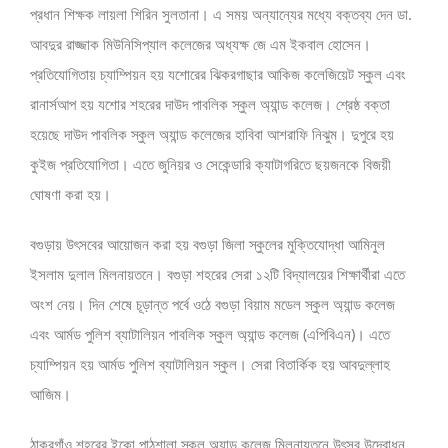
প্রধান শিক্ষক লায়লা শিরিন সুলতানা। এ সময় অন্যান্যের মধ্যে বক্তব্য দেন ডা.
আবদুর রাজ্জাক মিউনিসিপ্যাল কলেজের অধ্যক্ষ জে এম ইকবাল হোসেন।
প্রতিযোগিতায় চ্যাম্পিয়ন হয় যশোরের ঝিকরগাছার আকিজ কলেজিয়েট স্কুল এবং
রানার্সআপ হয় যশোর শহরের দাউদ পাবলিক স্কুল অ্যান্ড কলেজ। শ্রেষ্ঠ বক্তা
হয়েছে দাউদ পাবলিক স্কুল অ্যান্ড কলেজের হাবিবা আশরাফি নিঝুম। দুপুরে হয়
কুইজ প্রতিযোগিতা। এতে জুনিয়র ও সেকেন্ডারি ক্যাটাগরিতে ছয়জনকে বিজয়ী
ঘোষণা করা হয়।
বগুড়ায় উৎসবের আয়োজন করা হয় বগুড়া জিলা স্কুলের মুক্তিযোদ্ধা আমিনুল
ইসলাম দুলাল মিলনায়তনে। বগুড়া শহরের সেরা ১২টি বিদ্যালয়ের শিক্ষার্থীরা এতে
অংশ নেয়। দিন শেষে চূড়ান্ত পর্বে ওঠে বগুড়া বিয়াম মডেল স্কুল অ্যান্ড কলেজ
এবং আর্মড পুলিশ ব্যাটালিয়ন পাবলিক স্কুল অ্যান্ড কলেজ (এপিবিএন)। এতে
চ্যাম্পিয়ন হয় আর্মড পুলিশ ব্যাটালিয়ন স্কুল। সেরা বিতার্কিক হয় আবদুল্লাহ
আজিম।
ঠাকুরগাঁও শহরের ইকো পাঠশালা স্কুল অ্যান্ড কলেজ মিলনায়তনে উৎসব উদ্বোধন