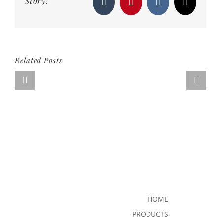
Story!
Tumblr
Pinterest
Vk
Email
হবে
Related Posts
HOME
PRODUCTS