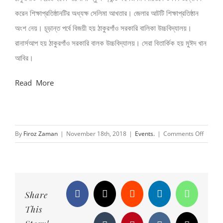
করেন শিক্ষাপ্রতিষ্ঠানটির অধ্যক্ষ সেলিমা আখতার। জেলার আটটি শিক্ষাপ্রতিষ্ঠান
অংশ নেয়। চূড়ান্ত পর্বে বিজয়ী হয় ঠাকুরগাঁও সরকারি বালিকা উচ্চবিদ্যালয়।
রানার্সআপ হয় ঠাকুরগাঁও সরকারি বালক উচ্চবিদ্যালয়। সেরা বিতার্কিক হয় মুঈদ খান
আবির।
Read More
on
By
Firoz Zaman
|
November 18th, 2018
|
Events.
|
Comments Off
যুক্তির
মাধ্যমে
নিজেদের
যোগ্য
মানুষ
Share
Facebook
X
Reddit
LinkedIn
WhatsAp
হিসেবে
This
গড়তে