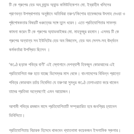
টি কে গ্রুপের হেড অব ব্র্যান্ড অ্যান্ড কমিউনিকেশন মো. ইব্রাহীম খলিলের
প্রাণবন্ত উপস্থাপনায় অনুষ্ঠানে অতিথিরা তরুণ/কিশোর হাফেজদের উৎসাহ দেওয়া ও
পৃষ্ঠপোষকতার বিষয়টি গুরুত্বের সঙ্গে তুলে ধরেন। এতে প্রতিযোগিতার সাফল্য
কামনা করেন টি কে গ্রুপের অ্যাডভাইজর মো. মাহফুজুর রহমান। এসময় টি কে
গ্রুপের অন্যান্য সব ইউনিটের হেড অব বিজনেস, হেড অব সেলস-সহ ঊর্ধ্বতন
কর্মকর্তারা উপস্থিত ছিলেন ।
‘কণ্ঠে ছড়াক পবিত্র বাণী’ এই স্লোগানে দেশব্যাপী হিফজুল কোরআনের এই
প্রতিযোগিতা শুরু হতে যাচ্ছে ডিসেম্বর মাস থেকে। বাংলাদেশের বিভিন্ন প্রান্তে
পবিত্র কোরআন চর্চায় নিবেদিত যে তরুণরা সুমধুর কণ্ঠে তেলাওয়াত করে থাকেন
তাদের প্রতিভা অন্বেষণেই এমন আয়োজন।
আগামী পবিত্র রমজান মাসে প্রতিযোগিতাটি সম্প্রচারিত হবে জনপ্রিয় চ্যানেল
ডিবিসিতে।
প্রতিযোগিতায় বিচারক হিসেবে থাকবেন খ্যাতনামা কয়েকজন ইসলামিক স্কলার।