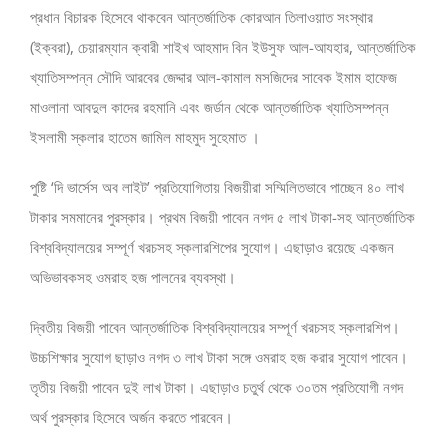
প্রধান বিচারক হিসেবে থাকবেন আন্তর্জাতিক কোরআন তিলাওয়াত সংস্থার
(ইক্বরা), চেয়ারম্যান ক্বারী শাইখ আহমাদ বিন ইউসুফ আল-আযহার, আন্তর্জাতিক
খ্যাতিসম্পন্ন সৌদি আরবের জেদ্দার আল-কামাল মসজিদের সাবেক ইমাম হাফেজ
মাওলানা আবদুল কাদের রহমানি এবং জর্ডান থেকে আন্তর্জাতিক খ্যাতিসম্পন্ন
ইসলামী স্কলার হাতেম জামিল মাহমুদ সুহেমাত ।
পুষ্টি ‘দি ভার্সেস অব লাইট’ প্রতিযোগিতায় বিজয়ীরা সম্মিলিতভাবে পাচ্ছেন ৪০ লাখ
টাকার সমমানের পুরস্কার। প্রথম বিজয়ী পাবেন নগদ ৫ লাখ টাকা-সহ আন্তর্জাতিক
বিশ্ববিদ্যালয়ের সম্পূর্ণ খরচসহ স্কলারশিপের সুযোগ। এছাড়াও রয়েছে একজন
অভিভাবকসহ ওমরাহ হজ পালনের ব্যবস্থা।
দ্বিতীয় বিজয়ী পাবেন আন্তর্জাতিক বিশ্ববিদ্যালয়ের সম্পূর্ণ খরচসহ স্কলারশিপ।
উচ্চশিক্ষার সুযোগ ছাড়াও নগদ ৩ লাখ টাকা সঙ্গে ওমরাহ হজ করার সুযোগ পাবেন।
তৃতীয় বিজয়ী পাবেন দুই লাখ টাকা। এছাড়াও চতুর্থ থেকে ৩০তম প্রতিযোগী নগদ
অর্থ পুরস্কার হিসেবে অর্জন করতে পারবেন।