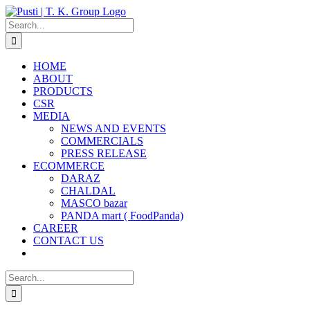
Skip
to
Search
content
for:
HOME
ABOUT
PRODUCTS
CSR
MEDIA
NEWS AND EVENTS
COMMERCIALS
PRESS RELEASE
ECOMMERCE
DARAZ
CHALDAL
MASCO bazar
PANDA mart ( FoodPanda)
CAREER
CONTACT US
Search
for: