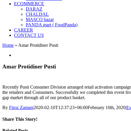
ECOMMERCE
DARAZ
CHALDAL
MASCO bazar
PANDA mart ( FoodPanda)
CAREER
CONTACT US
Home
»
Amar Protidiner Pusti
View
Larger
Image
Amar Protidiner Pusti
Recently Pusti Consumer Division arranged retail activation campaig
the retailers and Consumers. Successfully we completed this event fro
gap market through all of our product basket.
By
Firoz Zaman
|
2020-02-10T12:37:23+06:00
February 10th, 2020
|
Ev
Share This Story!
Facebook
X
Reddit
LinkedIn
WhatsApp
Tumblr
Pinterest
Vk
Email
Related Posts