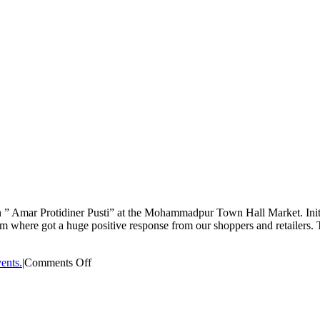
n ” Amar Protidiner Pusti” at the Mohammadpur Town Hall Market. Init
m where got a huge positive response from our shoppers and retailers. 
on
ents.
|
Comments Off
Amar
Protidiner
Pusti