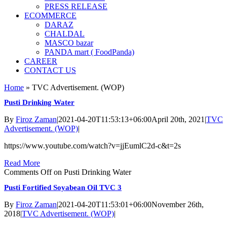
PRESS RELEASE
ECOMMERCE
DARAZ
CHALDAL
MASCO bazar
PANDA mart ( FoodPanda)
CAREER
CONTACT US
Home
»
TVC Advertisement. (WOP)
Pusti Drinking Water
By
Firoz Zaman
|
2021-04-20T11:53:13+06:00
April 20th, 2021
|
TVC
Advertisement. (WOP)
|
https://www.youtube.com/watch?v=jjEumlC2d-c&t=2s
Read More
Comments Off
on Pusti Drinking Water
Pusti Fortified Soyabean Oil TVC 3
By
Firoz Zaman
|
2021-04-20T11:53:01+06:00
November 26th,
2018
|
TVC Advertisement. (WOP)
|