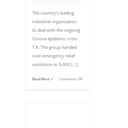
The country’s leading
industrial organization
to deal with the ongoing
Corona epidemic crisis.
T.K. The group handed
over emergency relief
assistance to 5,000 [...]
on
Read More
Comments Off
T.K.
Group
provided
emergency
relief
to
5,000