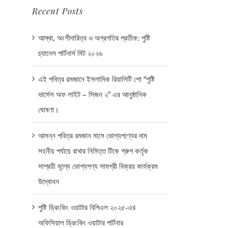
Recent Posts
আস্থা, অংশীদারিত্ব ও অগ্রগতির প্রতীক: পুষ্টি
চ্যানেল পার্টনার্স মিট ২০২৬
এই পবিত্র রমজানে ইসলামিক রিয়ালিটি শো “পুষ্টি
ভার্সেস অফ লাইট – সিজন ২” এর আনুষ্ঠানিক
ঘোষণা।
আসন্ন পবিত্র রমজান মাসে ভোগ্যপণ্যের দাম
সহনীয় পর্যায়ে রাখার নিমিত্ত টিকে গ্রুপ কর্তৃক
সাশ্রয়ী মূল্যে ভোগ্যপণ্য সামগ্রী বিক্রয় কার্যক্রম
উদ্বোধন
পুষ্টি ড্রিংকিং ওয়াটার বিপিএল ২০২৫-এর
অফিসিয়াল ড্রিংকিং ওয়াটার পার্টনার