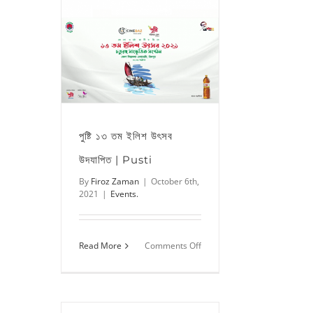
পুষ্টি ১৩ তম ইলিশ উৎসব
উদযাপিত | Pusti
By
Firoz Zaman
|
October 6th,
2021
|
Events.
on
Read More
Comments Off
পুষ্টি
১৩
তম
ইলিশ