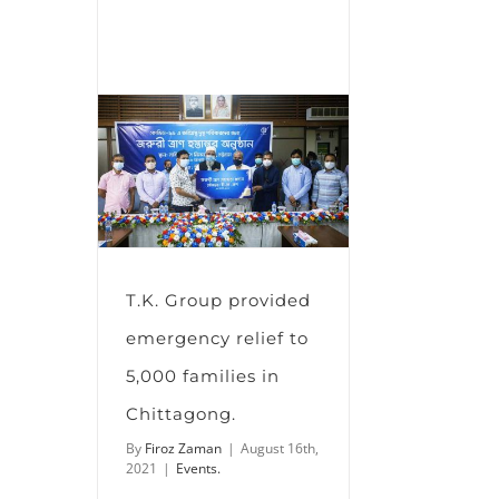
উৎসব
উদযাপিত
|
Pusti
T.K. Group provided
emergency relief to
5,000 families in
Chittagong.
By
Firoz Zaman
|
August 16th,
2021
|
Events.