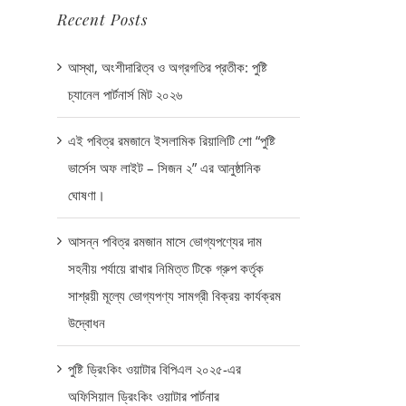
Recent Posts
আস্থা, অংশীদারিত্ব ও অগ্রগতির প্রতীক: পুষ্টি
চ্যানেল পার্টনার্স মিট ২০২৬
এই পবিত্র রমজানে ইসলামিক রিয়ালিটি শো “পুষ্টি
ভার্সেস অফ লাইট – সিজন ২” এর আনুষ্ঠানিক
ঘোষণা।
আসন্ন পবিত্র রমজান মাসে ভোগ্যপণ্যের দাম
সহনীয় পর্যায়ে রাখার নিমিত্ত টিকে গ্রুপ কর্তৃক
সাশ্রয়ী মূল্যে ভোগ্যপণ্য সামগ্রী বিক্রয় কার্যক্রম
উদ্বোধন
পুষ্টি ড্রিংকিং ওয়াটার বিপিএল ২০২৫-এর
অফিসিয়াল ড্রিংকিং ওয়াটার পার্টনার