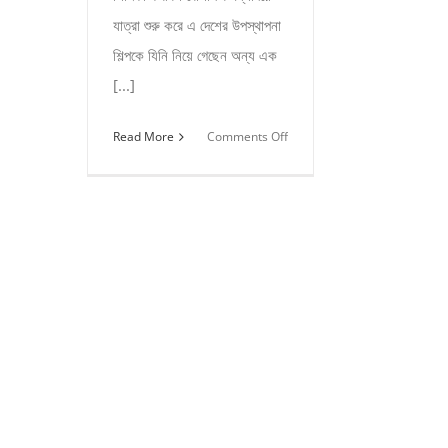
যাত্রা শুরু করে এ দেশের উপস্থাপনা
শিল্পকে যিনি নিয়ে গেছেন অন্য এক
[...]
on
Read More
Comments Off
পুষ্টি
ঐতিহ্যবাহী
বাংলার
রান্না’
নিয়ে
জিটিভিতে
শারমিন
লাকি