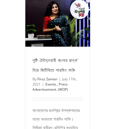
পুষ্টি ঐতিহ্যবাহী বাংলার রান্না’
নিয়ে জিটিভিতে শারমিন লাকি
By
Firoz Zaman
|
July 17th,
2021
|
Events.
,
Press
Advertisement. (WOP)
বাংলাদেশের জনপ্রিয় উপস্থাপকদের
মধ্যে অন্যতম শারমিন লাকি।
সিদ্দিকা কবীরস রেসিপি’র মধ্যদিয়ে